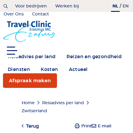
Overslaan
/
NL
Home
Voor bedrijven
Werken bij
EN
en
Over Ons
Contact
naar
de
inhoud
gaan
Reisadvies per land
Reizen en gezondheid
Diensten
Kosten
Actueel
Afspraak maken
Kruimelpad
Home
Reisadvies per land
Zwitserland
Terug
Print
E-mail