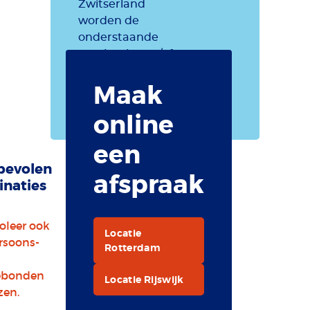
Zwitserland
worden de
onderstaande
vaccinaties en/of
preventieve
Maak
maatregelen
aanbevolen.
online
een
bevolen
afspraak
inaties
oleer ook
Locatie
rsoons-
Rotterdam
ebonden
Locatie Rijswijk
zen.