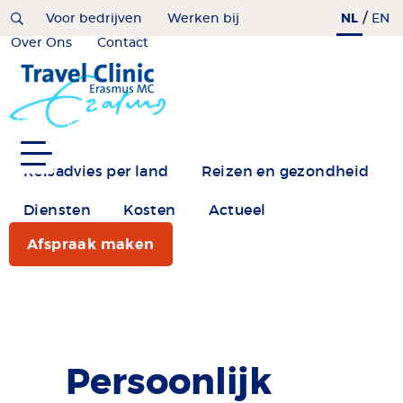
Overslaan
/
NL
Home
Voor bedrijven
Werken bij
EN
en
Over Ons
Contact
naar
de
inhoud
gaan
Reisadvies per land
Reizen en gezondheid
Diensten
Kosten
Actueel
Afspraak maken
Persoonlijk