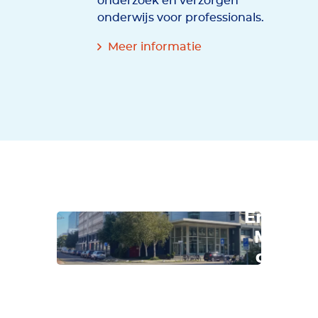
onderzoek en verzorgen
onderwijs voor professionals.
Meer informatie
Travel
Clinic
Erasmu
MC nu
ook in
regio
Den
Haag!