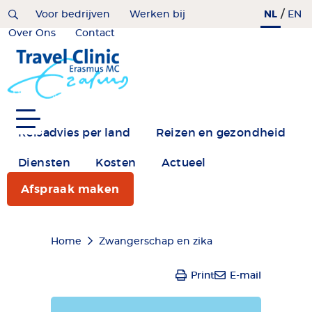
Overslaan
/
NL
Home
Voor bedrijven
Werken bij
EN
en
Over Ons
Contact
naar
de
inhoud
gaan
Reisadvies per land
Reizen en gezondheid
Diensten
Kosten
Actueel
Afspraak maken
Kruimelpad
Home
Zwangerschap en zika
Print
E-mail