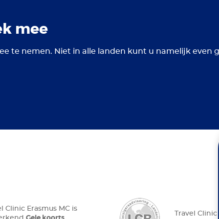
ek mee
ee te nemen. Niet in alle landen kunt u namelijk even
el Clinic Erasmus MC is
Travel Clini
Gele koorts
 erkend