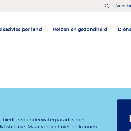
Home
Voor b
isadvies per land
Reizen en gezondheid
Dien
an, biedt een onderwaterparadijs met
lyfish Lake. Maar vergeet niet: er kunnen