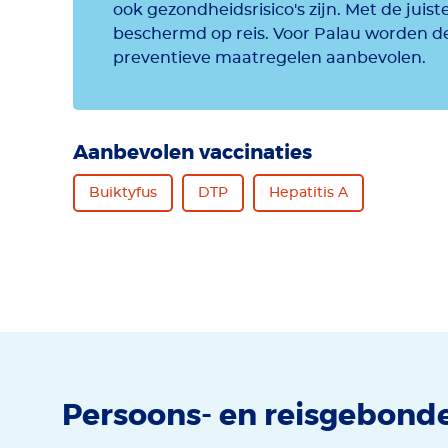
ook gezondheidsrisico's zijn. Met de juis
beschermd op reis. Voor Palau worden de
preventieve maatregelen aanbevolen.
Aanbevolen vaccinaties
Buiktyfus
DTP
Hepatitis A
Persoons- en reisgebond