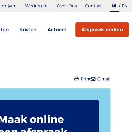
/
NL
edrijven
Werken bij
Over Ons
Contact
EN
sten
Kosten
Actueel
Afspraak maken
Print
E-mail
Maak online