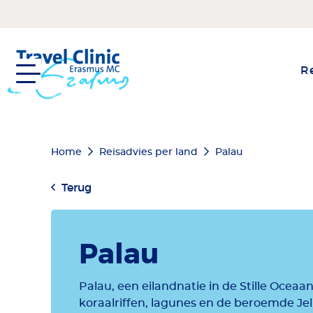
Overslaan
en
naar
de
Re
inhoud
gaan
Kruimelpad
Home
Reisadvies per land
Palau
Terug
Palau
Palau, een eilandnatie in de Stille Ocea
koraalriffen, lagunes en de beroemde Jel