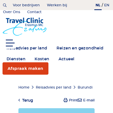
Overslaan
/
NL
Home
Voor bedrijven
Werken bij
EN
en
Over Ons
Contact
naar
de
inhoud
gaan
Reisadvies per land
Reizen en gezondheid
Diensten
Kosten
Actueel
Afspraak maken
Kruimelpad
Home
Reisadvies per land
Burundi
Terug
Print
E-mail