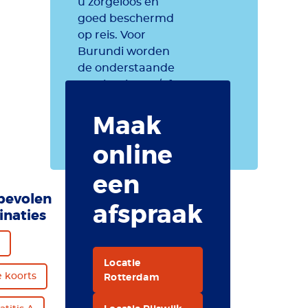
u zorgeloos en
goed beschermd
op reis. Voor
Burundi worden
de onderstaande
vaccinaties en/of
preventieve
Maak
maatregelen
aanbevolen.
online
een
bevolen
afspraak
inaties
Locatie
Rotterdam
e koorts