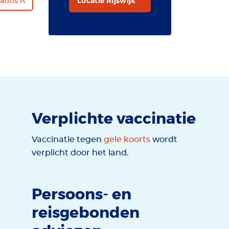
Locatie Rijswijk
titis A
Verplichte vaccinatie
Vaccinatie tegen
gele koorts
wordt
verplicht door het land.
Persoons- en
reisgebonden