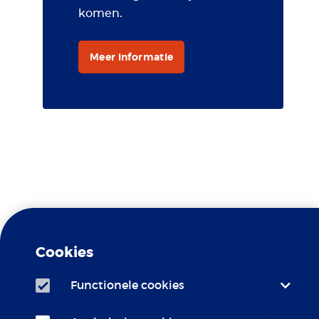
komen.
Meer informatie
Travel Clinic Erasmus MC is
Gele koorts
een erkend
Cookies
Centrum
Functionele cookies
Travel Clinic Erasmus MC is
LCR
aangesloten bij het