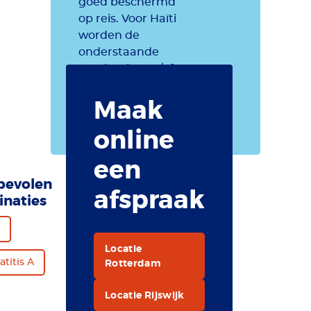
goed beschermd
op reis. Voor Haïti
worden de
onderstaande
vaccinaties en/of
preventieve
Maak
maatregelen
aanbevolen.
online
een
bevolen
afspraak
inaties
Locatie
Rotterdam
titis A
Locatie Rijswijk