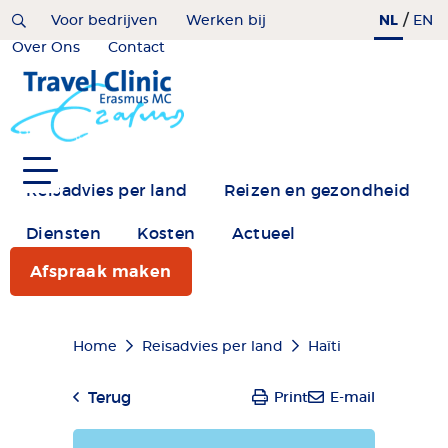
Overslaan
/
NL
Home
Voor bedrijven
Werken bij
EN
en
Over Ons
Contact
naar
de
inhoud
gaan
Reisadvies per land
Reizen en gezondheid
Diensten
Kosten
Actueel
Afspraak maken
Kruimelpad
Home
Reisadvies per land
Haïti
Terug
Print
E-mail