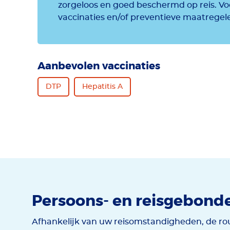
zorgeloos en goed beschermd op reis. 
vaccinaties en/of preventieve maatregel
Aanbevolen vaccinaties
DTP
Hepatitis A
Persoons- en reisgebond
Afhankelijk van uw reisomstandigheden, de rou