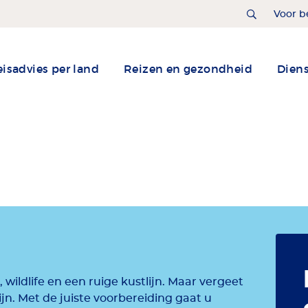
Home
Voor b
isadvies per land
Reizen en gezondheid
Dien
 wildlife en een ruige kustlijn. Maar vergeet
ijn. Met de juiste voorbereiding gaat u