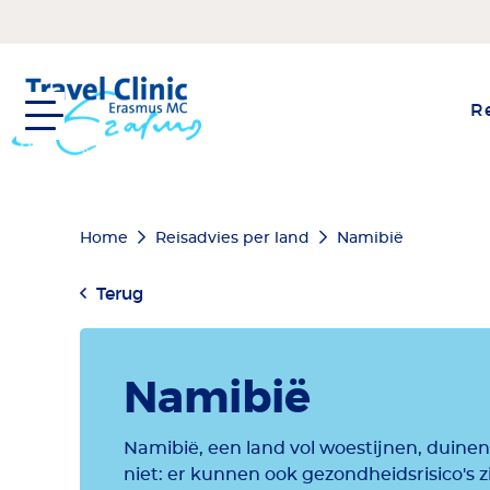
Overslaan
en
naar
de
Re
inhoud
gaan
Kruimelpad
Home
Reisadvies per land
Namibië
Terug
Namibië
Namibië, een land vol woestijnen, duinen,
niet: er kunnen ook gezondheidsrisico's z