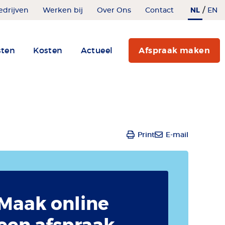
/
NL
edrijven
Werken bij
Over Ons
Contact
EN
sten
Kosten
Actueel
Afspraak maken
Print
E-mail
Maak online