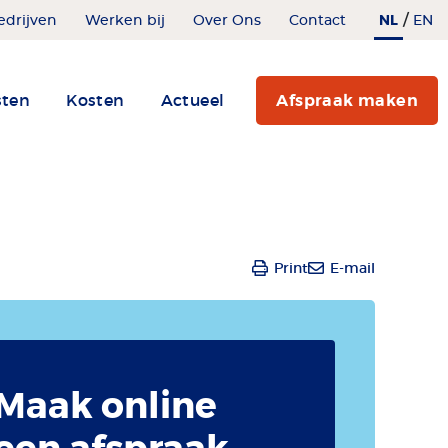
/
NL
edrijven
Werken bij
Over Ons
Contact
EN
sten
Kosten
Actueel
Afspraak maken
Print
E-mail
Maak online