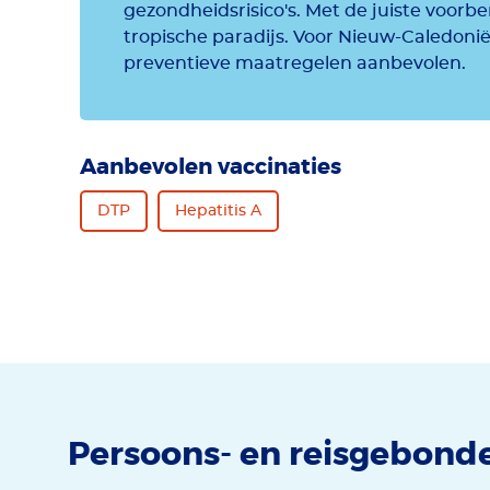
gezondheidsrisico's. Met de juiste voorbe
tropische paradijs. Voor Nieuw-Caledoni
preventieve maatregelen aanbevolen.
Aanbevolen vaccinaties
DTP
Hepatitis A
Persoons- en reisgebond