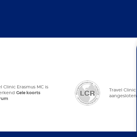
el Clinic Erasmus MC is
Travel Clini
Gele koorts
 erkend
aangesloten
trum