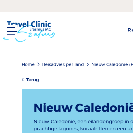
Overslaan
en
naar
de
Re
inhoud
gaan
Kruimelpad
Home
Reisadvies per land
Nieuw Caledonië (F
Terug
Nieuw Caledonië
Nieuw-Caledonië, een eilandengroep in d
prachtige lagunes, koraalriffen en een u