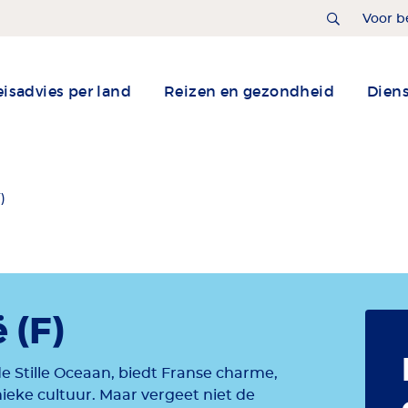
Home
Voor b
isadvies per land
Reizen en gezondheid
Dien
)
 (F)
e Stille Oceaan, biedt Franse charme,
nieke cultuur. Maar vergeet niet de