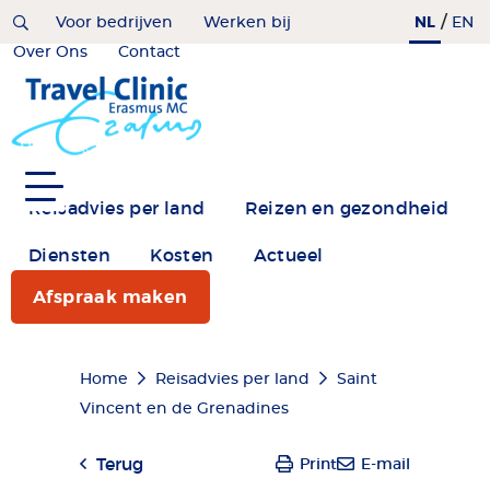
Overslaan
/
NL
Home
Voor bedrijven
Werken bij
EN
en
Over Ons
Contact
naar
de
inhoud
gaan
Reisadvies per land
Reizen en gezondheid
Diensten
Kosten
Actueel
Afspraak maken
Kruimelpad
Home
Reisadvies per land
Saint
Vincent en de Grenadines
Terug
Print
E-mail