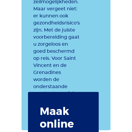
zeilmogelijkheden.
Maar vergeet niet:
er kunnen ook
gezondheidsrisico's
zijn. Met de juiste
voorbereiding gaat
u zorgeloos en
goed beschermd
op reis. Voor Saint
Vincent en de
Grenadines
worden de
onderstaande
vaccinaties en/of
preventieve
Maak
maatregelen
aanbevolen.
online