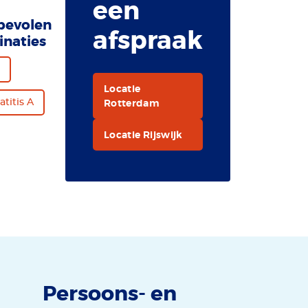
een
bevolen
afspraak
inaties
Locatie
Rotterdam
titis A
Locatie Rijswijk
Persoons- en