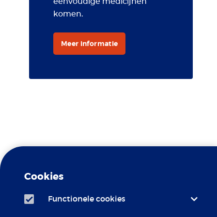
eenvoudige medicijnen
komen.
Meer informatie
Travel Clinic Erasmus MC is
Gele koorts
een erkend
Cookies
Centrum
Functionele cookies
Travel Clinic Erasmus MC is
LCR
aangesloten bij het