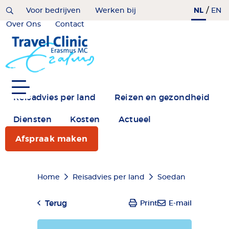
Overslaan
/
NL
Home
Voor bedrijven
Werken bij
EN
en
Over Ons
Contact
naar
de
inhoud
gaan
Reisadvies per land
Reizen en gezondheid
Diensten
Kosten
Actueel
Afspraak maken
Kruimelpad
Home
Reisadvies per land
Soedan
Terug
Print
E-mail