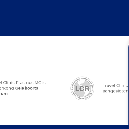
el Clinic Erasmus MC is
Travel Clini
Gele koorts
 erkend
aangesloten
trum