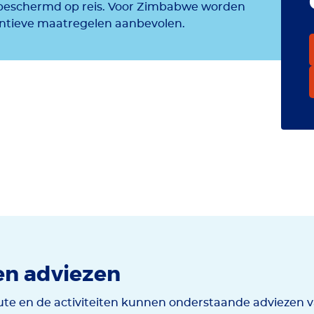
 beschermd op reis. Voor Zimbabwe worden
entieve maatregelen aanbevolen.
en adviezen
te en de activiteiten kunnen onderstaande adviezen v