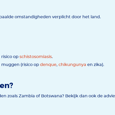
aalde omstandigheden verplicht door het land.
risico op
schistosomiasis
.
 muggen (risico op
denque
,
chikungunya
en zika).
den?
n zoals Zambia of Botswana? Bekijk dan ook de advi