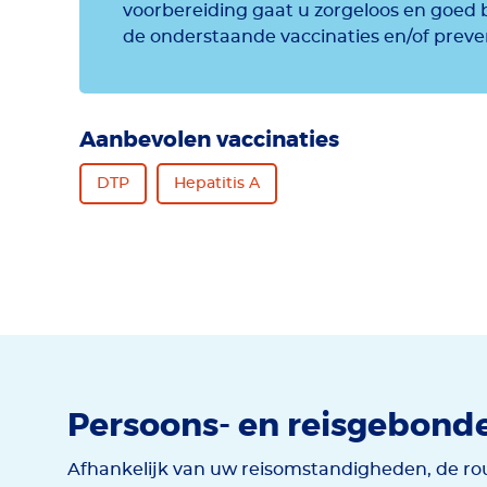
voorbereiding gaat u zorgeloos en goed
de onderstaande vaccinaties en/of prev
Aanbevolen vaccinaties
DTP
Hepatitis A
Persoons- en reisgebond
Afhankelijk van uw reisomstandigheden, de rou