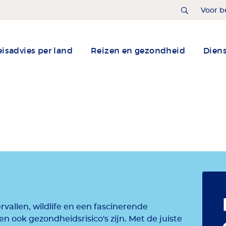
Home
Voor b
isadvies per land
Reizen en gezondheid
Dien
vallen, wildlife en een fascinerende
n ook gezondheidsrisico's zijn. Met de juiste