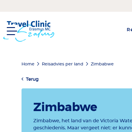
Overslaan
en
naar
de
Re
inhoud
gaan
Kruimelpad
Home
Reisadvies per land
Zimbabwe
Terug
Zimbabwe
Zimbabwe, het land van de Victoria Water
geschiedenis. Maar vergeet niet: er kunne