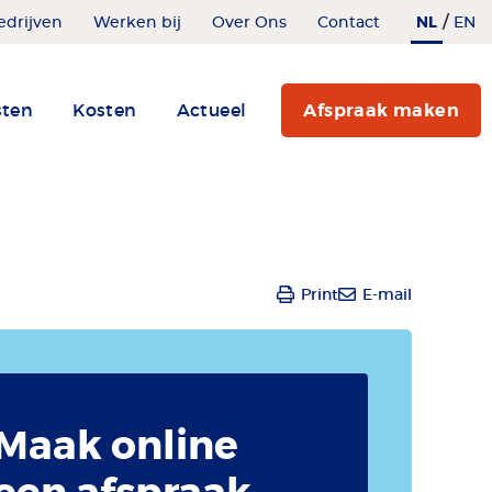
/
NL
edrijven
Werken bij
Over Ons
Contact
EN
sten
Kosten
Actueel
Afspraak maken
Print
E-mail
Maak online